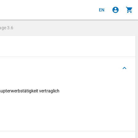
account_circle
shopping_cart
EN
age
3.6
keyboard_arrow_up
Haupterwerbstätigkeit vertraglich