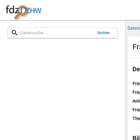
Daten
search
Suchen
Fr
De
Fra
Fra
Anl
Fra
Th
Bi