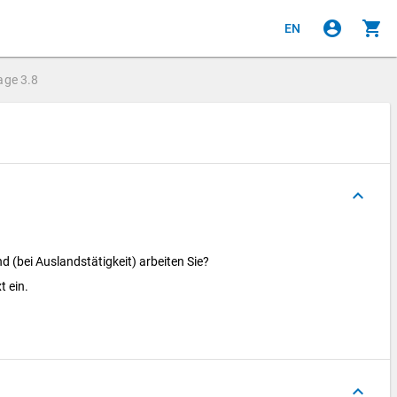
account_circle
shopping_cart
EN
age
3.8
keyboard_arrow_up
 (bei Auslandstätigkeit) arbeiten Sie?
t ein.
keyboard_arrow_up