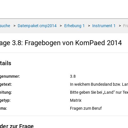
suche
>
Datenpaket
cmp2014
>
Erhebung
1
>
Instrument
1
>
Fr
age 3.8:
Fragebogen von KomPaed 2014
tails
genummer:
3.8
getext:
In welchem Bundesland bzw. Land
eitung:
Bitte geben Sie bei „Land“ nur Tex
getyp:
Matrix
ema:
Fragen zum Beruf
lder zur Frage