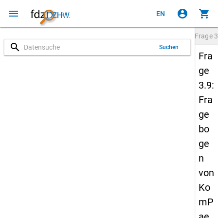
menu
account_circle
shopping_cart
EN
Frage
3
search
Suchen
Fra
ge
3.9:
Fra
ge
bo
ge
n
von
Ko
mP
ae