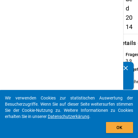
d
20
14
keybo
Details
Frage
3.9
clear
Fraget
Kennen Sie Publikationen, die auf Basis unserer
In
Datenpakete entstanden sind? Dann teilen Sie uns diese
welch
bitte mit...
Ort
arbeit
Wir verwenden Cookies zur statistischen Auswertung der
Sie?
auto_stories
Besucherzugriffe. Wenn Sie auf dieser Seite weitersurfen stimmen
Anleit
Sie der Cookie-Nutzung zu. Weitere Informationen zu Cookies
Bitte 
erhalten Sie in unserer
Datenschutzerkärung
.
Sie die
add_shopping_cart
Postle
OK
an (nu