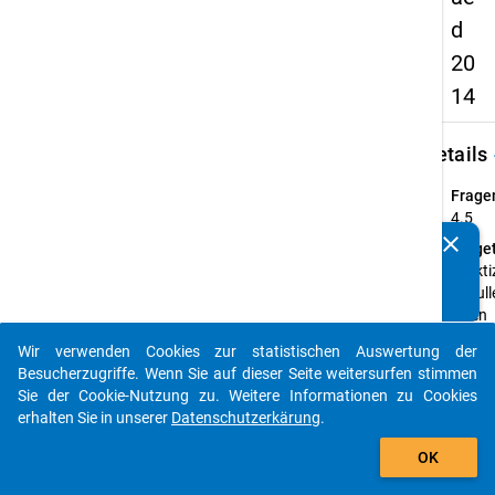
d
20
14
keybo
Details
Frage
4.5
clear
Fraget
Kennen Sie Publikationen, die auf Basis unserer
Praktiz
Datenpakete entstanden sind? Dann teilen Sie uns diese
Schull
bitte mit...
einen
hierar
Wir verwenden Cookies zur statistischen Auswertung der
oder
auto_stories
Besucherzugriffe. Wenn Sie auf dieser Seite weitersurfen stimmen
koope
Sie der Cookie-Nutzung zu. Weitere Informationen zu Cookies
Führu
erhalten Sie in unserer
Datenschutzerkärung
.
Anleit
add_shopping_cart
Unter
OK
hierar