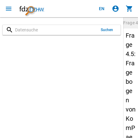
menu
account_circle
shopping_cart
EN
Frage
4
search
Suchen
Fra
ge
4.5:
Fra
ge
bo
ge
n
von
Ko
mP
ae