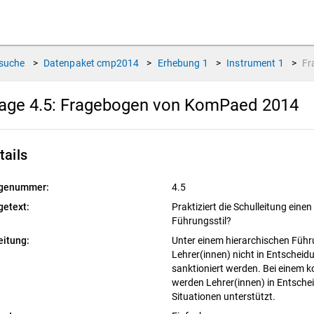
suche
>
Datenpaket
cmp2014
>
Erhebung
1
>
Instrument
1
>
Fr
age 4.5:
Fragebogen von KomPaed 2014
tails
genummer:
4.5
getext:
Praktiziert die Schulleitung eine
Führungsstil?
eitung:
Unter einem hierarchischen Führun
Lehrer(innen) nicht in Entschei
sanktioniert werden. Bei einem 
werden Lehrer(innen) in Entsche
Situationen unterstützt.