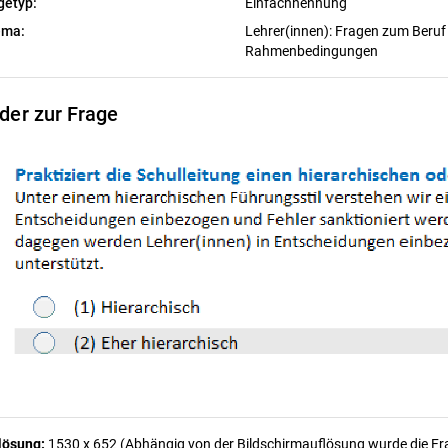
getyp:
Einfachnennung
ema:
Lehrer(innen): Fragen zum Beruf
Rahmenbedingungen
lder zur Frage
lösung:
1530 x 652 (Abhängig von der Bildschirmauflösung wurde die Frag