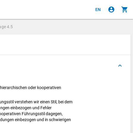
account_circle
shopping_cart
EN
age
4.5
keyboard_arrow_up
n hierarchischen oder kooperativen
gsstil verstehen wir einen Stil, bei dem
dungen einbezogen und Fehler
kooperativen Führungsstil dagegen,
idungen einbezogen und in schwierigen