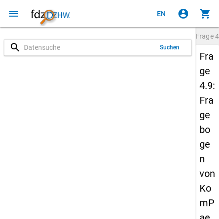
menu
account_circle
shopping_cart
EN
Frage
4
search
Suchen
Fra
ge
4.9:
Fra
ge
bo
ge
n
von
Ko
mP
ae