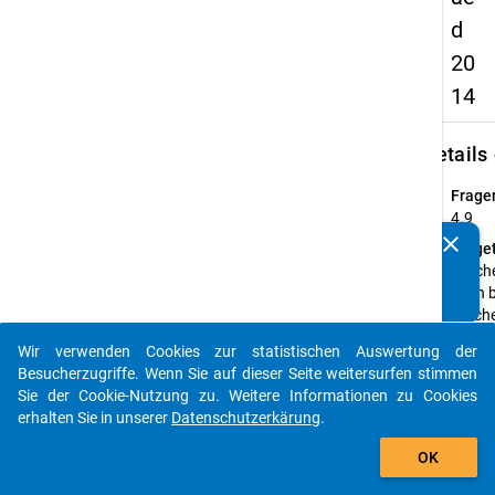
d
20
14
keybo
Details
Frage
4.9
clear
Fraget
Kennen Sie Publikationen, die auf Basis unserer
Welch
Datenpakete entstanden sind? Dann teilen Sie uns diese
Fach 
bitte mit...
welch
Fäche
Wir verwenden Cookies zur statistischen Auswertung der
unterr
auto_stories
Besucherzugriffe. Wenn Sie auf dieser Seite weitersurfen stimmen
Sie an
Sie der Cookie-Nutzung zu. Weitere Informationen zu Cookies
Schul
erhalten Sie in unserer
Datenschutzerkärung
.
Anleit
add_shopping_cart
Bitte 
OK
die