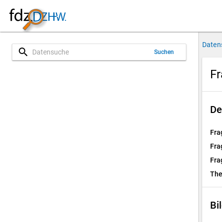
Daten
search
Suchen
Fr
De
Fra
Fra
Fra
Th
Bi