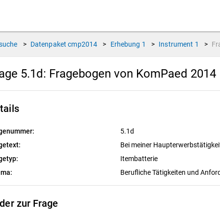
suche
>
Datenpaket
cmp2014
>
Erhebung
1
>
Instrument
1
>
Fr
age 5.1d:
Fragebogen von KomPaed 2014
tails
genummer:
5.1d
getext:
Bei meiner Haupterwerbstätigkei
getyp:
Itembatterie
ema:
Berufliche Tätigkeiten und Anfo
lder zur Frage