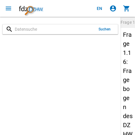
menu
account_circle
shopping_cart
EN
Frage
1
search
Suchen
Fra
ge
1.1
6:
Fra
ge
bo
ge
n
des
DZ
HW