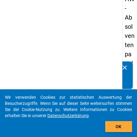
-
Ab
sol
ven
ten
pa
nel
clear
Kennen Sie Publikationen, die auf Basis unserer
s
Datenpakete entstanden sind? Dann teilen Sie uns diese
19
bitte mit...
89
Wir verwenden Cookies zur statistischen Auswertung der
-
auto_stories
Besucherzugriffe. Wenn Sie auf dieser Seite weitersurfen stimmen
ers
Sie der Cookie-Nutzung zu. Weitere Informationen zu Cookies
erhalten Sie in unserer
Datenschutzerkärung
.
te
add_shopping_cart
We
OK
lle