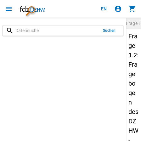
menu
account_circle
shopping_cart
EN
Frage
1
search
Suchen
Fra
ge
1.2:
Fra
ge
bo
ge
n
des
DZ
HW
-