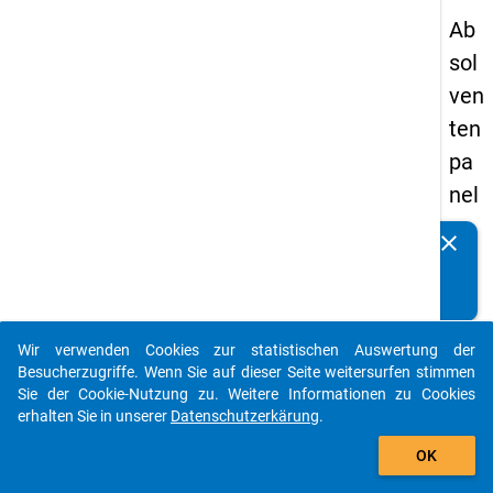
Ab
sol
ven
ten
pa
nel
s
clear
Kennen Sie Publikationen, die auf Basis unserer
19
Datenpakete entstanden sind? Dann teilen Sie uns diese
89
bitte mit...
-
Wir verwenden Cookies zur statistischen Auswertung der
ers
auto_stories
Besucherzugriffe. Wenn Sie auf dieser Seite weitersurfen stimmen
te
Sie der Cookie-Nutzung zu. Weitere Informationen zu Cookies
erhalten Sie in unserer
Datenschutzerkärung
.
We
add_shopping_cart
lle
OK