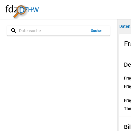
Daten
search
Suchen
Fr
De
Fra
Fra
Fra
Th
Bi