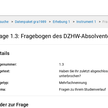
suche
>
Datenpaket
gra1989
>
Erhebung
1
>
Instrument
1
>
Fr
age 1.3:
Fragebogen des DZHW-Absolvente
tails
genummer:
1.3
getext:
Haben Sie Ihr zuletzt abgeschl
unterbrochen?
getyp:
Mehrfachnennung
ema:
Fragen zu Ihrem Studienverlauf
lder zur Frage