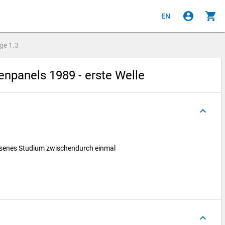
account_circle
shopping_cart
EN
age
1.3
npanels 1989 - erste Welle
keyboard_arrow_up
ossenes Studium zwischendurch einmal
keyboard_arrow_up