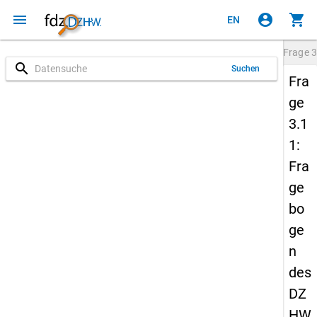
menu
account_circle
shopping_cart
EN
Frage
3
search
Suchen
Fra
ge
3.1
1:
Fra
ge
bo
ge
n
des
DZ
HW