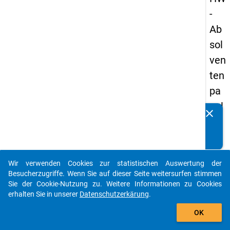
-
Ab
sol
ven
ten
pa
nel
clear
Kennen Sie Publikationen, die auf Basis unserer
s
Datenpakete entstanden sind? Dann teilen Sie uns diese
19
bitte mit...
89
Wir verwenden Cookies zur statistischen Auswertung der
-
auto_stories
Besucherzugriffe. Wenn Sie auf dieser Seite weitersurfen stimmen
ers
Sie der Cookie-Nutzung zu. Weitere Informationen zu Cookies
erhalten Sie in unserer
Datenschutzerkärung
.
te
add_shopping_cart
We
OK
lle