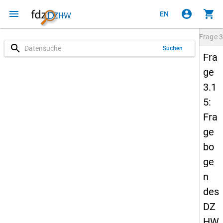
menu
account_circle
shopping_cart
EN
Frage
3
search
Suchen
Fra
ge
3.1
5:
Fra
ge
bo
ge
n
des
DZ
HW