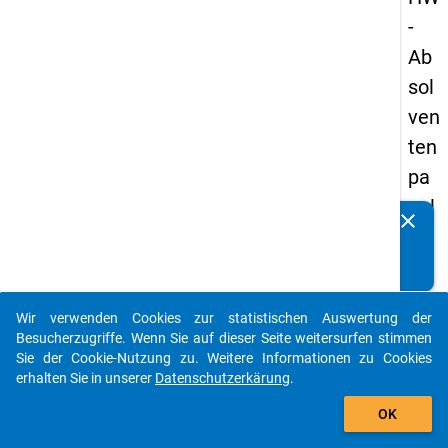
-
Ab
sol
ven
ten
pa
nel
clear
Kennen Sie Publikationen, die auf Basis unserer
s
Datenpakete entstanden sind? Dann teilen Sie uns diese
19
bitte mit...
89
Wir verwenden Cookies zur statistischen Auswertung der
-
auto_stories
Besucherzugriffe. Wenn Sie auf dieser Seite weitersurfen stimmen
ers
Sie der Cookie-Nutzung zu. Weitere Informationen zu Cookies
erhalten Sie in unserer
Datenschutzerkärung
.
te
add_shopping_cart
We
OK
lle