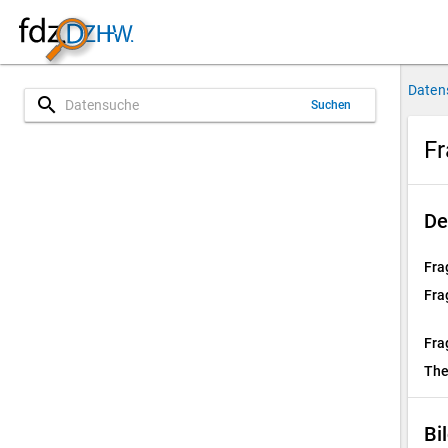
Daten
search
Suchen
Fr
De
Fra
Fra
Fra
Th
Bi