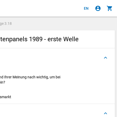
account_circle
shopping_cart
EN
age
3.18
enpanels 1989 - erste Welle
keyboard_arrow_up
ind Ihrer Meinung nach wichtig, um bei
ein?
tsmarkt
keyboard_arrow_up