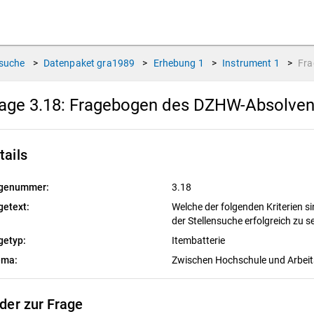
suche
>
Datenpaket
gra1989
>
Erhebung
1
>
Instrument
1
>
Fr
age 3.18:
Fragebogen des DZHW-Absolvent
tails
genummer:
3.18
getext:
Welche der folgenden Kriterien s
der Stellensuche erfolgreich zu s
getyp:
Itembatterie
ema:
Zwischen Hochschule und Arbei
lder zur Frage