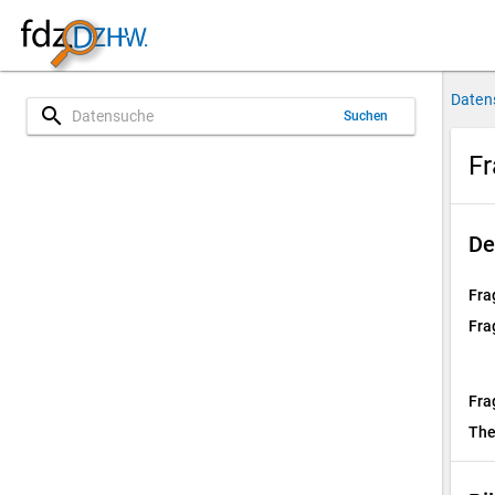
Daten
search
Suchen
Fr
De
Fra
Fra
Fra
Th