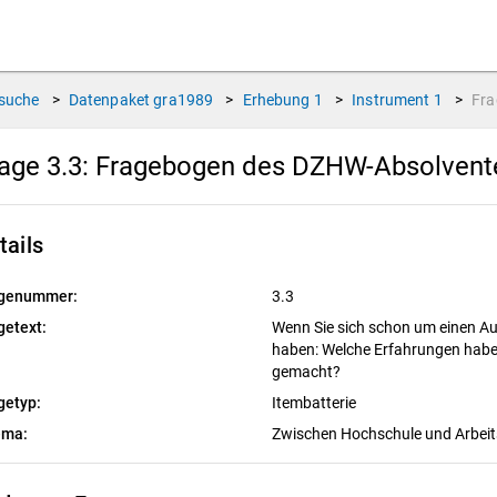
suche
>
Datenpaket
gra1989
>
Erhebung
1
>
Instrument
1
>
Fr
age 3.3:
Fragebogen des DZHW-Absolvente
tails
genummer:
3.3
getext:
Wenn Sie sich schon um einen A
haben: Welche Erfahrungen habe
gemacht?
getyp:
Itembatterie
ema:
Zwischen Hochschule und Arbei