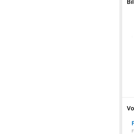
Bi
Vo
F