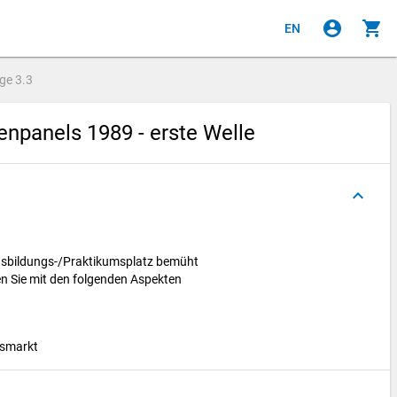
account_circle
shopping_cart
EN
age
3.3
npanels 1989 - erste Welle
keyboard_arrow_up
usbildungs-/Praktikumsplatz bemüht
n Sie mit den folgenden Aspekten
tsmarkt