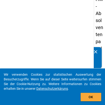
-
Ab
sol
ven
ten
pa
nel
clear
Kennen Sie Publikationen, die auf Basis unserer
s
Datenpakete entstanden sind? Dann teilen Sie uns diese
19
bitte mit...
89
Wir verwenden Cookies zur statistischen Auswertung der
-
auto_stories
Besucherzugriffe. Wenn Sie auf dieser Seite weitersurfen stimmen
ers
Sie der Cookie-Nutzung zu. Weitere Informationen zu Cookies
erhalten Sie in unserer
Datenschutzerkärung
.
te
add_shopping_cart
We
OK
lle