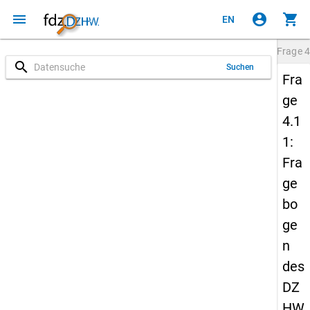
menu
account_circle
shopping_cart
EN
Frage
4
search
Suchen
Fra
ge
4.1
1:
Fra
ge
bo
ge
n
des
DZ
HW