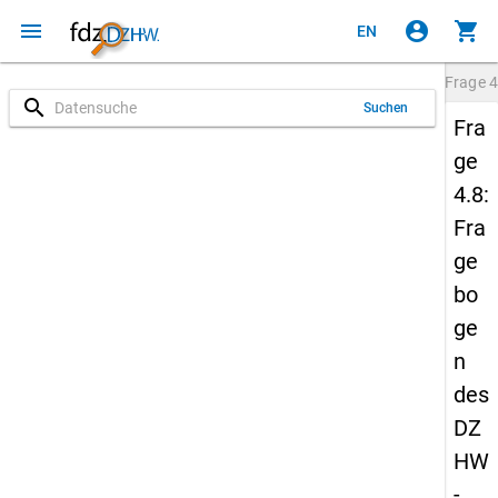
menu
account_circle
shopping_cart
EN
Frage
4
search
Suchen
Fra
ge
4.8:
Fra
ge
bo
ge
n
des
DZ
HW
-