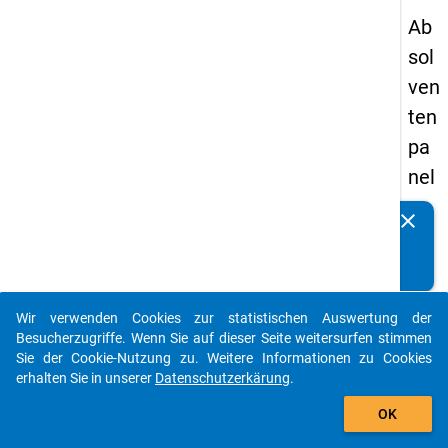
Ab
sol
ven
ten
pa
nel
s
clear
Kennen Sie Publikationen, die auf Basis unserer
19
Datenpakete entstanden sind? Dann teilen Sie uns diese
89
bitte mit...
-
Wir verwenden Cookies zur statistischen Auswertung der
ers
auto_stories
Besucherzugriffe. Wenn Sie auf dieser Seite weitersurfen stimmen
te
Sie der Cookie-Nutzung zu. Weitere Informationen zu Cookies
erhalten Sie in unserer
Datenschutzerkärung
.
We
add_shopping_cart
lle
OK