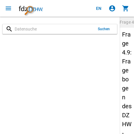
menu
account_circle
shopping_cart
EN
Frage
4
search
Suchen
Fra
ge
4.9:
Fra
ge
bo
ge
n
des
DZ
HW
-