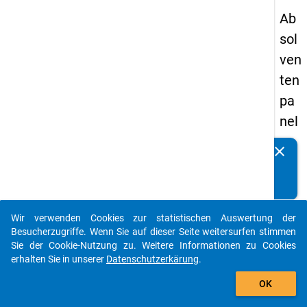
Ab
sol
ven
ten
pa
nel
s
clear
Kennen Sie Publikationen, die auf Basis unserer
19
Datenpakete entstanden sind? Dann teilen Sie uns diese
89
bitte mit...
-
Wir verwenden Cookies zur statistischen Auswertung der
ers
auto_stories
Besucherzugriffe. Wenn Sie auf dieser Seite weitersurfen stimmen
te
Sie der Cookie-Nutzung zu. Weitere Informationen zu Cookies
erhalten Sie in unserer
Datenschutzerkärung
.
We
add_shopping_cart
lle
OK