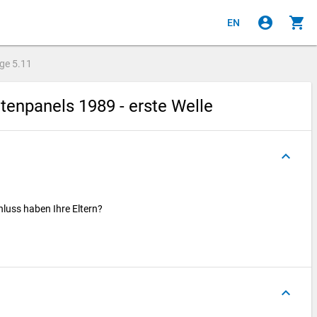
account_circle
shopping_cart
EN
age
5.11
enpanels 1989 - erste Welle
keyboard_arrow_up
luss haben Ihre Eltern?
keyboard_arrow_up