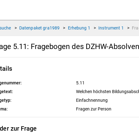
suche
>
Datenpaket
gra1989
>
Erhebung
1
>
Instrument
1
>
Fr
age 5.11:
Fragebogen des DZHW-Absolvent
tails
genummer:
5.11
getext:
Welchen höchsten Bildungsabsch
getyp:
Einfachnennung
ema:
Fragen zur Person
lder zur Frage