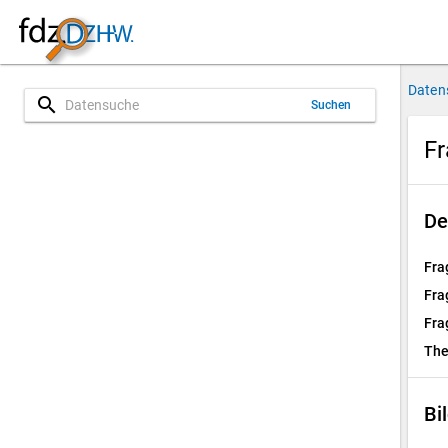
Daten
search
Suchen
Fr
De
Fra
Fra
Fra
Th
Bi