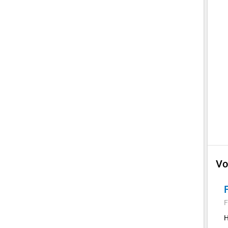
Vo
F
H