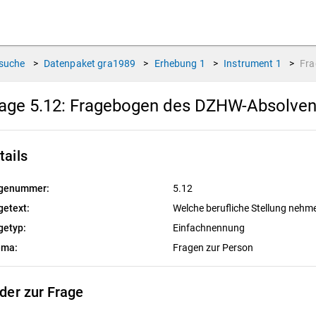
suche
>
Datenpaket
gra1989
>
Erhebung
1
>
Instrument
1
>
Fr
age 5.12:
Fragebogen des DZHW-Absolvent
tails
genummer:
5.12
getext:
Welche berufliche Stellung nehme
getyp:
Einfachnennung
ema:
Fragen zur Person
lder zur Frage