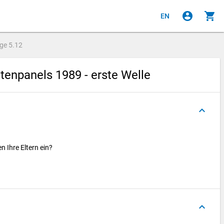
account_circle
shopping_cart
EN
age
5.12
enpanels 1989 - erste Welle
keyboard_arrow_up
n Ihre Eltern ein?
keyboard_arrow_up