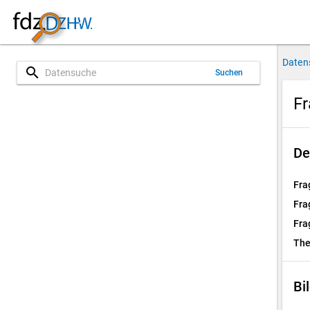
Daten
search
Suchen
Fr
De
Fra
Fra
Fra
Th
Bi