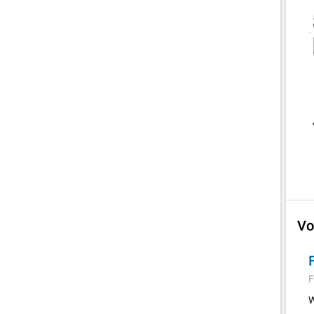
Vo
F
W