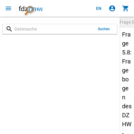
menu
account_circle
shopping_cart
EN
Frage
5
search
Suchen
Fra
ge
5.8:
Fra
ge
bo
ge
n
des
DZ
HW
-