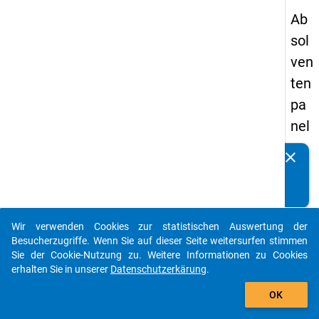
Ab
sol
ven
ten
pa
nel
s
clear
Kennen Sie Publikationen, die auf Basis unserer
19
Datenpakete entstanden sind? Dann teilen Sie uns diese
89
bitte mit...
-
Wir verwenden Cookies zur statistischen Auswertung der
ers
auto_stories
Besucherzugriffe. Wenn Sie auf dieser Seite weitersurfen stimmen
te
Sie der Cookie-Nutzung zu. Weitere Informationen zu Cookies
erhalten Sie in unserer
Datenschutzerkärung
.
We
add_shopping_cart
lle
OK