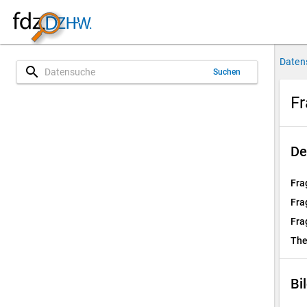
Daten
search
Suchen
Fr
De
Fra
Fra
Fra
Th
Bi