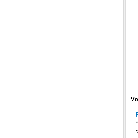
Vo
F
S