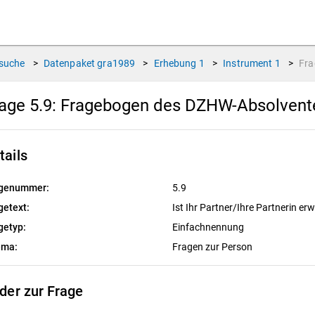
suche
>
Datenpaket
gra1989
>
Erhebung
1
>
Instrument
1
>
Fr
age 5.9:
Fragebogen des DZHW-Absolvente
tails
genummer:
5.9
getext:
Ist Ihr Partner/Ihre Partnerin er
getyp:
Einfachnennung
ema:
Fragen zur Person
lder zur Frage