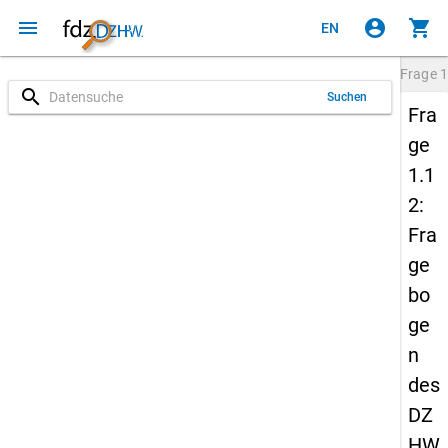
menu
account_circle
shopping_cart
EN
Frage
1
search
Suchen
Fra
ge
1.1
2:
Fra
ge
bo
ge
n
des
DZ
HW