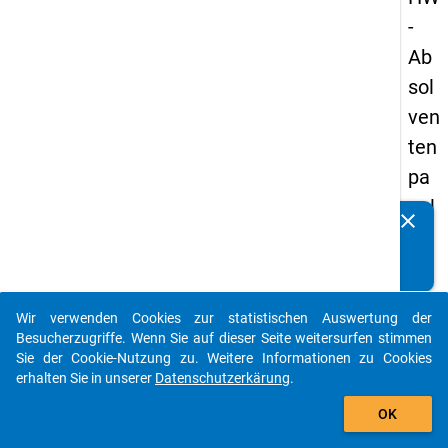
-
Ab
sol
ven
ten
pa
nel
clear
Kennen Sie Publikationen, die auf Basis unserer
s
Datenpakete entstanden sind? Dann teilen Sie uns diese
19
bitte mit...
89
Wir verwenden Cookies zur statistischen Auswertung der
-
auto_stories
Besucherzugriffe. Wenn Sie auf dieser Seite weitersurfen stimmen
zw
Sie der Cookie-Nutzung zu. Weitere Informationen zu Cookies
erhalten Sie in unserer
Datenschutzerkärung
.
eit
add_shopping_cart
e
OK
We