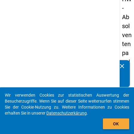
-
Ab
sol
ven
ten
pa
nel
clear
Kennen Sie Publikationen, die auf Basis unserer
s
Datenpakete entstanden sind? Dann teilen Sie uns diese
19
bitte mit...
89
Wir verwenden Cookies zur statistischen Auswertung der
-
auto_stories
Besucherzugriffe. Wenn Sie auf dieser Seite weitersurfen stimmen
zw
Sie der Cookie-Nutzung zu. Weitere Informationen zu Cookies
erhalten Sie in unserer
Datenschutzerkärung
.
eit
add_shopping_cart
e
OK
We