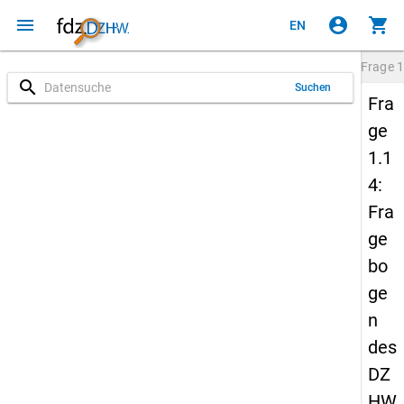
menu
account_circle
shopping_cart
EN
Frage
1
search
Suchen
Fra
ge
1.1
4:
Fra
ge
bo
ge
n
des
DZ
HW