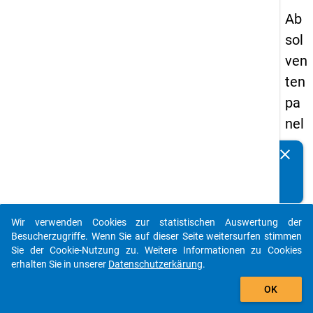
Ab
sol
ven
ten
pa
nel
s
clear
Kennen Sie Publikationen, die auf Basis unserer
19
Datenpakete entstanden sind? Dann teilen Sie uns diese
89
bitte mit...
-
Wir verwenden Cookies zur statistischen Auswertung der
zw
auto_stories
Besucherzugriffe. Wenn Sie auf dieser Seite weitersurfen stimmen
eit
Sie der Cookie-Nutzung zu. Weitere Informationen zu Cookies
erhalten Sie in unserer
Datenschutzerkärung
.
e
add_shopping_cart
We
OK
lle