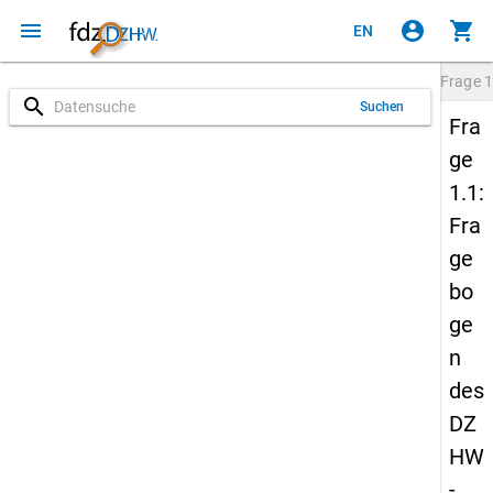
menu
account_circle
shopping_cart
EN
Frage
1
search
Suchen
Fra
ge
1.1:
Fra
ge
bo
ge
n
des
DZ
HW
-