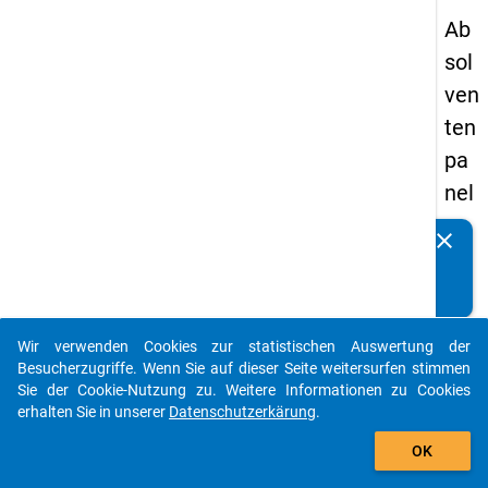
Ab
sol
ven
ten
pa
nel
s
clear
Kennen Sie Publikationen, die auf Basis unserer
19
Datenpakete entstanden sind? Dann teilen Sie uns diese
89
bitte mit...
-
Wir verwenden Cookies zur statistischen Auswertung der
zw
auto_stories
Besucherzugriffe. Wenn Sie auf dieser Seite weitersurfen stimmen
eit
Sie der Cookie-Nutzung zu. Weitere Informationen zu Cookies
erhalten Sie in unserer
Datenschutzerkärung
.
e
add_shopping_cart
We
OK
lle