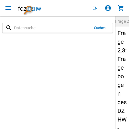
menu
account_circle
shopping_cart
EN
Frage
2
search
Suchen
Fra
ge
2.3:
Fra
ge
bo
ge
n
des
DZ
HW
-