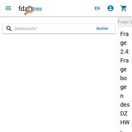
menu
account_circle
shopping_cart
EN
Frage
2
search
Suchen
Fra
ge
2.4:
Fra
ge
bo
ge
n
des
DZ
HW
-