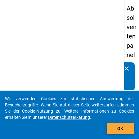
Ab
sol
ven
ten
pa
nel
s
clear
Kennen Sie Publikationen, die auf Basis unserer
19
Datenpakete entstanden sind? Dann teilen Sie uns diese
89
bitte mit...
-
Wir verwenden Cookies zur statistischen Auswertung der
zw
auto_stories
Besucherzugriffe. Wenn Sie auf dieser Seite weitersurfen stimmen
eit
Sie der Cookie-Nutzung zu. Weitere Informationen zu Cookies
erhalten Sie in unserer
Datenschutzerkärung
.
e
add_shopping_cart
We
OK
lle