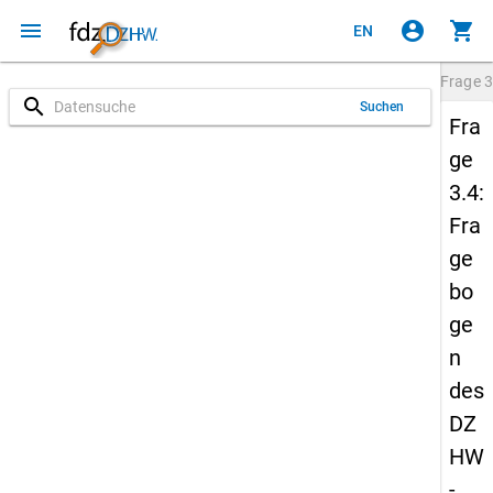
menu
account_circle
shopping_cart
EN
Frage
3
search
Suchen
Fra
ge
3.4:
Fra
ge
bo
ge
n
des
DZ
HW
-