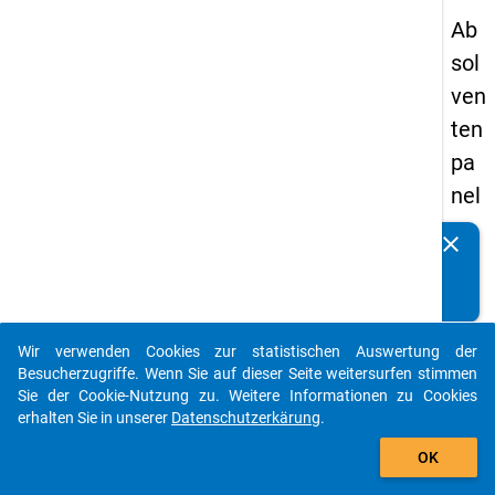
Ab
sol
ven
ten
pa
nel
s
clear
Kennen Sie Publikationen, die auf Basis unserer
19
Datenpakete entstanden sind? Dann teilen Sie uns diese
89
bitte mit...
-
Wir verwenden Cookies zur statistischen Auswertung der
zw
auto_stories
Besucherzugriffe. Wenn Sie auf dieser Seite weitersurfen stimmen
eit
Sie der Cookie-Nutzung zu. Weitere Informationen zu Cookies
erhalten Sie in unserer
Datenschutzerkärung
.
e
add_shopping_cart
We
OK
lle