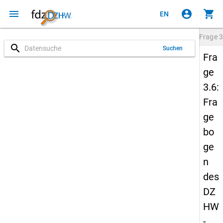
menu
account_circle
shopping_cart
EN
Frage
3
search
Suchen
Fra
ge
3.6:
Fra
ge
bo
ge
n
des
DZ
HW
-