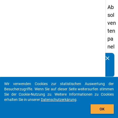
Ab
sol
ven
ten
pa
nel
s
clear
Kennen Sie Publikationen, die auf Basis unserer
19
Datenpakete entstanden sind? Dann teilen Sie uns diese
89
bitte mit...
-
Wir verwenden Cookies zur statistischen Auswertung der
zw
auto_stories
Besucherzugriffe. Wenn Sie auf dieser Seite weitersurfen stimmen
eit
Sie der Cookie-Nutzung zu. Weitere Informationen zu Cookies
erhalten Sie in unserer
Datenschutzerkärung
.
e
add_shopping_cart
We
OK
lle