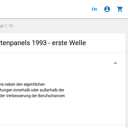
account_circle
shopping_cart
EN
age
1.10
enpanels 1993 - erste Welle
keyboard_arrow_up
s neben den eigentlichen
tungen innerhalb oder außerhalb der
l der Verbesserung der Berufschancen