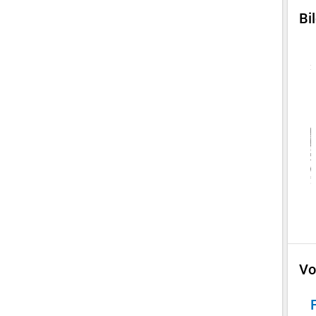
Bi
Vo