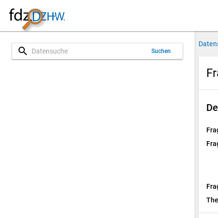
Daten
search
Suchen
Fr
De
Fra
Fra
Fra
Th