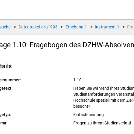
suche
>
Datenpaket
gra1993
>
Erhebung
1
>
Instrument
1
>
Fr
age 1.10:
Fragebogen des DZHW-Absolvent
tails
genummer:
1.10
getext:
Haben Sie während Ihres Studium
Studienanforderungen Veranstal
Hochschule speziell mit dem Zie
besucht?
getyp:
Einfachnennung
ema:
Fragen zu Ihrem Studienverlauf