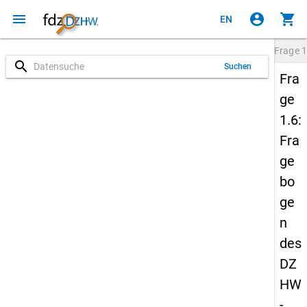
menu
account_circle
shopping_cart
EN
Frage
1
search
Suchen
Fra
ge
1.6:
Fra
ge
bo
ge
n
des
DZ
HW
-