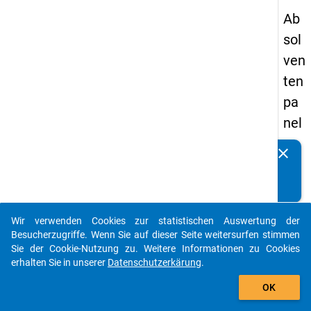
Ab
sol
ven
ten
pa
nel
s
clear
Kennen Sie Publikationen, die auf Basis unserer
19
Datenpakete entstanden sind? Dann teilen Sie uns diese
93
bitte mit...
-
Wir verwenden Cookies zur statistischen Auswertung der
ers
auto_stories
Besucherzugriffe. Wenn Sie auf dieser Seite weitersurfen stimmen
te
Sie der Cookie-Nutzung zu. Weitere Informationen zu Cookies
erhalten Sie in unserer
Datenschutzerkärung
.
We
add_shopping_cart
lle
OK