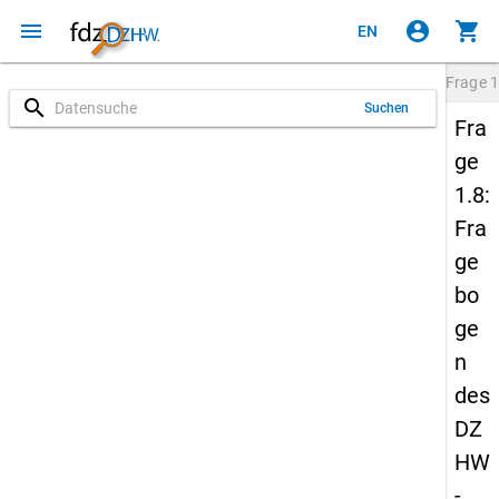
menu
account_circle
shopping_cart
EN
Frage
1
search
Suchen
Fra
ge
1.8:
Fra
ge
bo
ge
n
des
DZ
HW
-