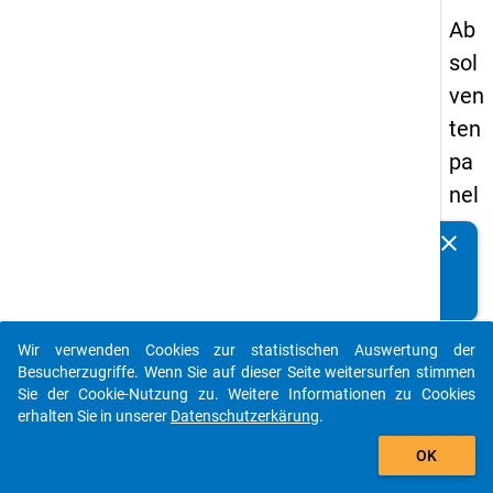
Ab
sol
ven
ten
pa
nel
s
clear
Kennen Sie Publikationen, die auf Basis unserer
19
Datenpakete entstanden sind? Dann teilen Sie uns diese
93
bitte mit...
-
Wir verwenden Cookies zur statistischen Auswertung der
ers
auto_stories
Besucherzugriffe. Wenn Sie auf dieser Seite weitersurfen stimmen
te
Sie der Cookie-Nutzung zu. Weitere Informationen zu Cookies
erhalten Sie in unserer
Datenschutzerkärung
.
We
add_shopping_cart
lle
OK