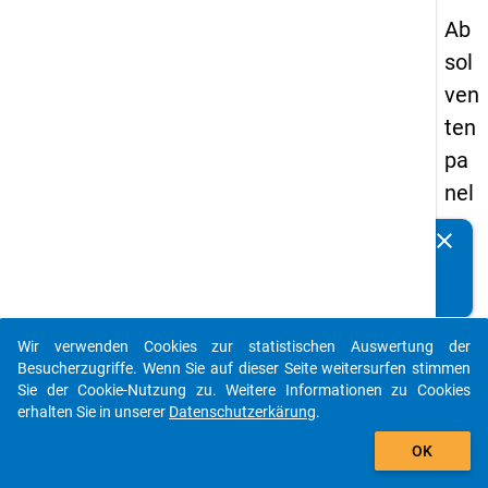
Ab
sol
ven
ten
pa
nel
s
clear
Kennen Sie Publikationen, die auf Basis unserer
19
Datenpakete entstanden sind? Dann teilen Sie uns diese
93
bitte mit...
-
Wir verwenden Cookies zur statistischen Auswertung der
ers
auto_stories
Besucherzugriffe. Wenn Sie auf dieser Seite weitersurfen stimmen
te
Sie der Cookie-Nutzung zu. Weitere Informationen zu Cookies
erhalten Sie in unserer
Datenschutzerkärung
.
We
add_shopping_cart
lle
OK