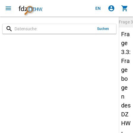
menu
account_circle
shopping_cart
EN
Frage
3
search
Suchen
Fra
ge
3.3:
Fra
ge
bo
ge
n
des
DZ
HW
-