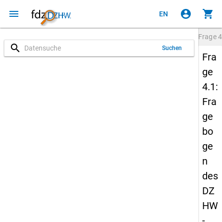
menu
account_circle
shopping_cart
EN
Frage
4
search
Suchen
Fra
ge
4.1:
Fra
ge
bo
ge
n
des
DZ
HW
-