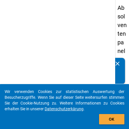
Ab
sol
ven
ten
pa
nel
s
clear
Kennen Sie Publikationen, die auf Basis unserer
19
Datenpakete entstanden sind? Dann teilen Sie uns diese
93
bitte mit...
-
Wir verwenden Cookies zur statistischen Auswertung der
ers
auto_stories
Besucherzugriffe. Wenn Sie auf dieser Seite weitersurfen stimmen
te
Sie der Cookie-Nutzung zu. Weitere Informationen zu Cookies
erhalten Sie in unserer
Datenschutzerkärung
.
We
add_shopping_cart
lle
OK