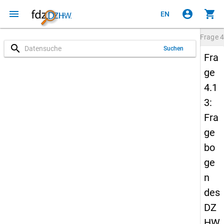
menu
account_circle
shopping_cart
EN
Frage
4
search
Suchen
Fra
ge
4.1
3:
Fra
ge
bo
ge
n
des
DZ
HW