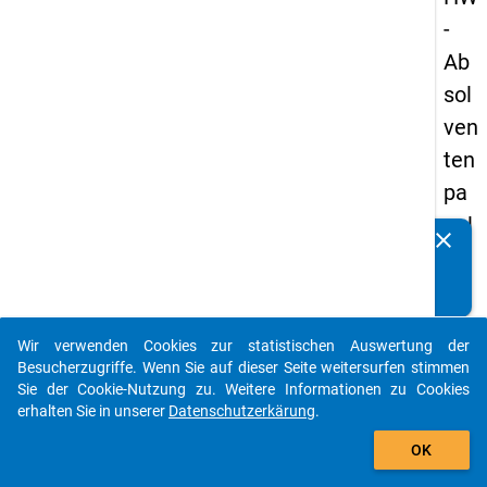
-
Ab
sol
ven
ten
pa
nel
clear
Kennen Sie Publikationen, die auf Basis unserer
s
Datenpakete entstanden sind? Dann teilen Sie uns diese
19
bitte mit...
93
Wir verwenden Cookies zur statistischen Auswertung der
-
auto_stories
Besucherzugriffe. Wenn Sie auf dieser Seite weitersurfen stimmen
ers
Sie der Cookie-Nutzung zu. Weitere Informationen zu Cookies
erhalten Sie in unserer
Datenschutzerkärung
.
te
add_shopping_cart
We
OK
lle