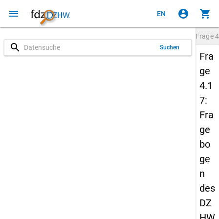
menu
account_circle
shopping_cart
EN
Frage
4
search
Suchen
Fra
ge
4.1
7:
Fra
ge
bo
ge
n
des
DZ
HW