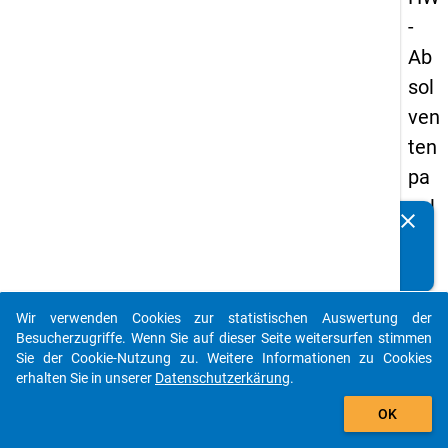
-
Ab
sol
ven
ten
pa
nel
clear
Kennen Sie Publikationen, die auf Basis unserer
s
Datenpakete entstanden sind? Dann teilen Sie uns diese
19
bitte mit...
93
Wir verwenden Cookies zur statistischen Auswertung der
-
auto_stories
Besucherzugriffe. Wenn Sie auf dieser Seite weitersurfen stimmen
ers
Sie der Cookie-Nutzung zu. Weitere Informationen zu Cookies
erhalten Sie in unserer
Datenschutzerkärung
.
te
add_shopping_cart
We
OK
lle