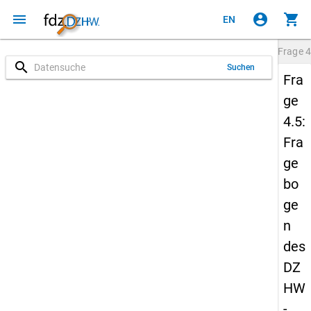
menu
account_circle
shopping_cart
EN
Frage
4
search
Suchen
Fra
ge
4.5:
Fra
ge
bo
ge
n
des
DZ
HW
-