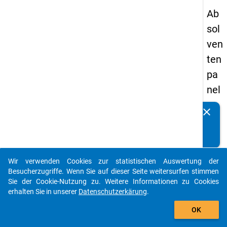
Ab
sol
ven
ten
pa
nel
s
clear
Kennen Sie Publikationen, die auf Basis unserer
19
Datenpakete entstanden sind? Dann teilen Sie uns diese
93
bitte mit...
-
Wir verwenden Cookies zur statistischen Auswertung der
ers
auto_stories
Besucherzugriffe. Wenn Sie auf dieser Seite weitersurfen stimmen
te
Sie der Cookie-Nutzung zu. Weitere Informationen zu Cookies
erhalten Sie in unserer
Datenschutzerkärung
.
We
add_shopping_cart
lle
OK