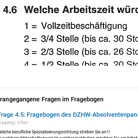
rangegangene Fragen im Fragebogen
Frage 4.5:
Fragebogen des DZHW-Absolventenpanel
ragetyp:
Offen
elche berufliche Spezialisierungsrichtung streben Sie an?/