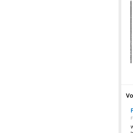
Vo
F
W