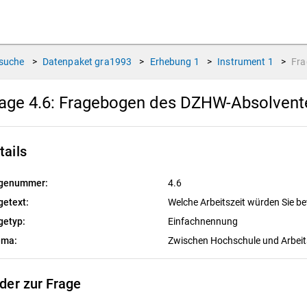
suche
>
Datenpaket
gra1993
>
Erhebung
1
>
Instrument
1
>
Fr
age 4.6:
Fragebogen des DZHW-Absolvente
tails
genummer:
4.6
getext:
Welche Arbeitszeit würden Sie b
getyp:
Einfachnennung
ema:
Zwischen Hochschule und Arbei
lder zur Frage