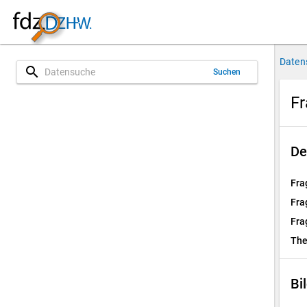
Daten
search
Suchen
Fr
De
Fra
Fra
Fra
Th
Bi