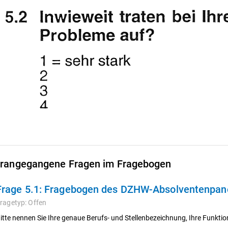
rangegangene Fragen im Fragebogen
Frage 5.1:
Fragebogen des DZHW-Absolventenpanel
ragetyp:
Offen
itte nennen Sie Ihre genaue Berufs- und Stellenbezeichnung, Ihre Funkti