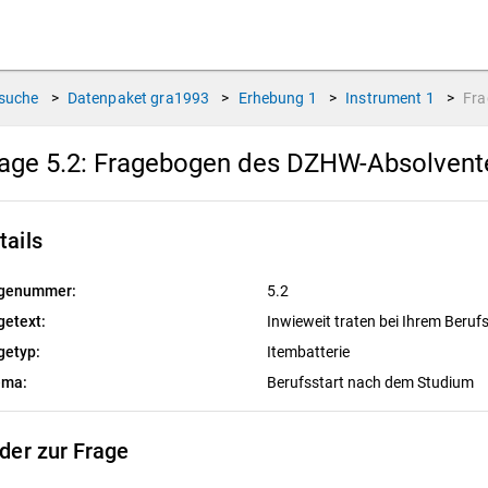
suche
>
Datenpaket
gra1993
>
Erhebung
1
>
Instrument
1
>
Fr
age 5.2:
Fragebogen des DZHW-Absolvente
tails
genummer:
5.2
getext:
Inwieweit traten bei Ihrem Beruf
getyp:
Itembatterie
ema:
Berufsstart nach dem Studium
lder zur Frage