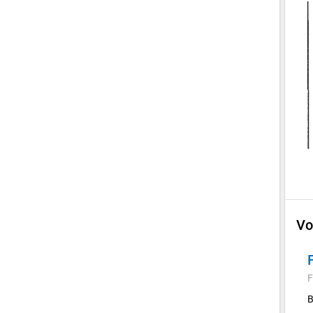
Vo
F
B