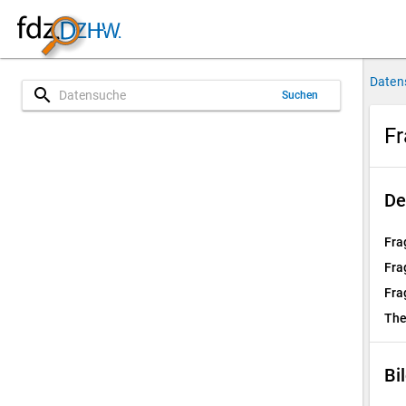
Daten
search
Suchen
Fr
De
Fra
Fra
Fra
Th
Bi