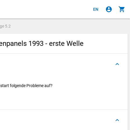
account_circle
shopping_cart
EN
age
5.2
npanels 1993 - erste Welle
keyboard_arrow_up
sstart folgende Probleme auf?
keyboard_arrow_up