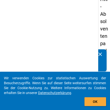
-
Ab
sol
ven
ten
pa
nel
clear
Kennen Sie Publikationen, die auf Basis unserer
s
Datenpakete entstanden sind? Dann teilen Sie uns diese
19
bitte mit...
93
Wir verwenden Cookies zur statistischen Auswertung der
-
auto_stories
Besucherzugriffe. Wenn Sie auf dieser Seite weitersurfen stimmen
ers
Sie der Cookie-Nutzung zu. Weitere Informationen zu Cookies
erhalten Sie in unserer
Datenschutzerkärung
.
te
add_shopping_cart
We
OK
lle