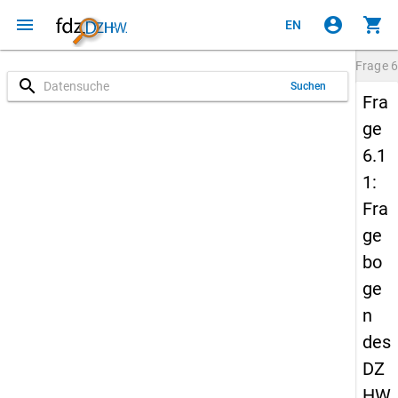
menu
account_circle
shopping_cart
EN
Frage
6
search
Suchen
Fra
ge
6.1
1:
Fra
ge
bo
ge
n
des
DZ
HW