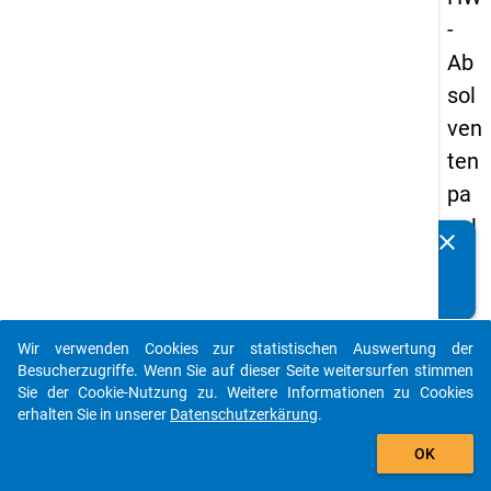
-
Ab
sol
ven
ten
pa
nel
clear
Kennen Sie Publikationen, die auf Basis unserer
s
Datenpakete entstanden sind? Dann teilen Sie uns diese
19
bitte mit...
93
Wir verwenden Cookies zur statistischen Auswertung der
-
auto_stories
Besucherzugriffe. Wenn Sie auf dieser Seite weitersurfen stimmen
ers
Sie der Cookie-Nutzung zu. Weitere Informationen zu Cookies
erhalten Sie in unserer
Datenschutzerkärung
.
te
add_shopping_cart
We
OK
lle