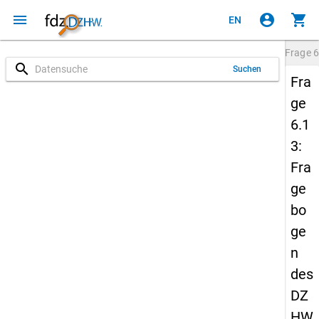
menu
account_circle
shopping_cart
EN
Frage
6
search
Suchen
Fra
ge
6.1
3:
Fra
ge
bo
ge
n
des
DZ
HW