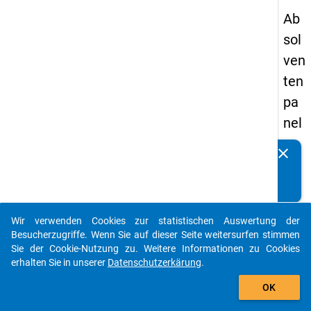
Ab
sol
ven
ten
pa
nel
s
clear
Kennen Sie Publikationen, die auf Basis unserer
19
Datenpakete entstanden sind? Dann teilen Sie uns diese
93
bitte mit...
-
Wir verwenden Cookies zur statistischen Auswertung der
ers
auto_stories
Besucherzugriffe. Wenn Sie auf dieser Seite weitersurfen stimmen
te
Sie der Cookie-Nutzung zu. Weitere Informationen zu Cookies
erhalten Sie in unserer
Datenschutzerkärung
.
We
add_shopping_cart
lle
OK