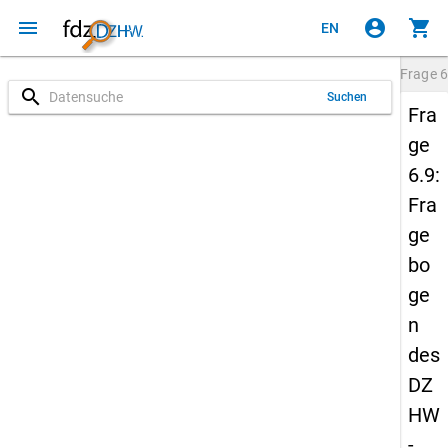
menu
account_circle
shopping_cart
EN
Frage
6
search
Suchen
Fra
ge
6.9:
Fra
ge
bo
ge
n
des
DZ
HW
-