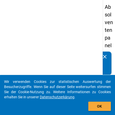
Ab
sol
ven
ten
pa
nel
s
clear
Kennen Sie Publikationen, die auf Basis unserer
19
Datenpakete entstanden sind? Dann teilen Sie uns diese
93
bitte mit...
-
Wir verwenden Cookies zur statistischen Auswertung der
zw
auto_stories
Besucherzugriffe. Wenn Sie auf dieser Seite weitersurfen stimmen
eit
Sie der Cookie-Nutzung zu. Weitere Informationen zu Cookies
erhalten Sie in unserer
Datenschutzerkärung
.
e
add_shopping_cart
We
OK
lle