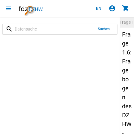
menu
account_circle
shopping_cart
EN
Frage
1
search
Suchen
Fra
ge
1.6:
Fra
ge
bo
ge
n
des
DZ
HW
-