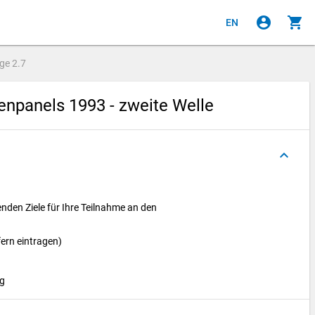
account_circle
shopping_cart
EN
age
2.7
npanels 1993 - zweite Welle
keyboard_arrow_up
enden Ziele für Ihre Teilnahme an den
ffern eintragen)
ng