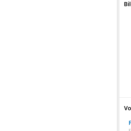
Bi
Vo
F