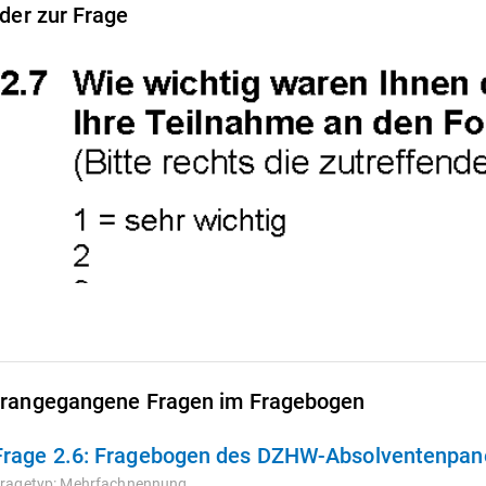
lder zur Frage
rangegangene Fragen im Fragebogen
Frage 2.6:
Fragebogen des DZHW-Absolventenpane
ragetyp:
Mehrfachnennung