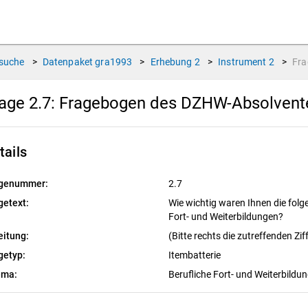
suche
>
Datenpaket
gra1993
>
Erhebung
2
>
Instrument
2
>
Fr
age 2.7:
Fragebogen des DZHW-Absolvente
tails
genummer:
2.7
getext:
Wie wichtig waren Ihnen die folg
Fort- und Weiterbildungen?
eitung:
(Bitte rechts die zutreffenden Zi
getyp:
Itembatterie
ema:
Berufliche Fort- und Weiterbildu