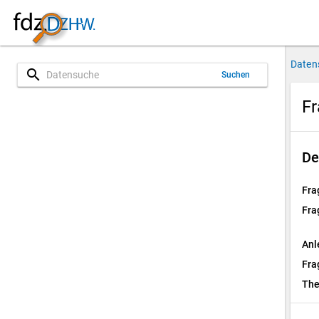
Daten
search
Suchen
Fr
De
Fra
Fra
Anl
Fra
Th