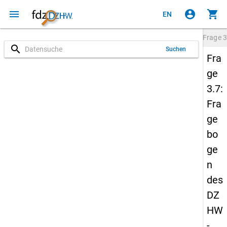
menu
account_circle
shopping_cart
EN
Frage
3
search
Suchen
Fra
ge
3.7:
Fra
ge
bo
ge
n
des
DZ
HW
-