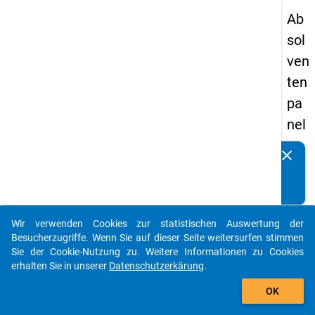
Ab
sol
ven
ten
pa
nel
s
clear
Kennen Sie Publikationen, die auf Basis unserer
19
Datenpakete entstanden sind? Dann teilen Sie uns diese
93
bitte mit...
-
Wir verwenden Cookies zur statistischen Auswertung der
zw
auto_stories
Besucherzugriffe. Wenn Sie auf dieser Seite weitersurfen stimmen
eit
Sie der Cookie-Nutzung zu. Weitere Informationen zu Cookies
erhalten Sie in unserer
Datenschutzerkärung
.
e
add_shopping_cart
We
OK
lle