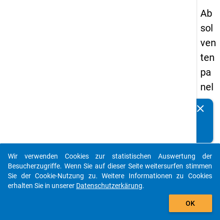
Ab
sol
ven
ten
pa
nel
s
clear
Kennen Sie Publikationen, die auf Basis unserer
19
Datenpakete entstanden sind? Dann teilen Sie uns diese
93
bitte mit...
-
Wir verwenden Cookies zur statistischen Auswertung der
zw
auto_stories
Besucherzugriffe. Wenn Sie auf dieser Seite weitersurfen stimmen
eit
Sie der Cookie-Nutzung zu. Weitere Informationen zu Cookies
erhalten Sie in unserer
Datenschutzerkärung
.
e
add_shopping_cart
We
OK
lle