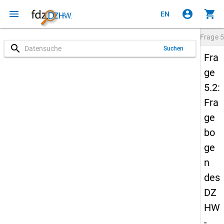
menu
account_circle
shopping_cart
EN
Frage
5
search
Suchen
Fra
ge
5.2:
Fra
ge
bo
ge
n
des
DZ
HW
-