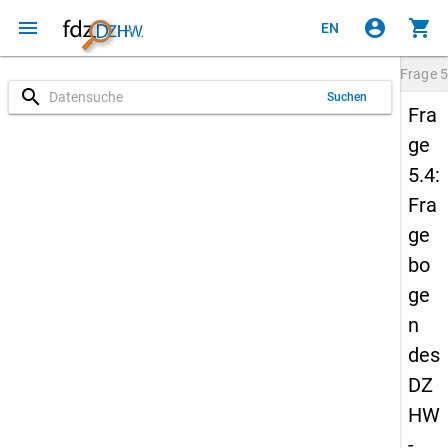
menu
account_circle
shopping_cart
EN
Frage
5
search
Suchen
Fra
ge
5.4:
Fra
ge
bo
ge
n
des
DZ
HW
-