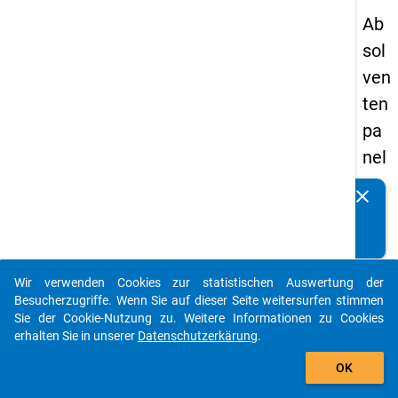
Ab
sol
ven
ten
pa
nel
s
clear
Kennen Sie Publikationen, die auf Basis unserer
19
Datenpakete entstanden sind? Dann teilen Sie uns diese
93
bitte mit...
-
Wir verwenden Cookies zur statistischen Auswertung der
zw
auto_stories
Besucherzugriffe. Wenn Sie auf dieser Seite weitersurfen stimmen
eit
Sie der Cookie-Nutzung zu. Weitere Informationen zu Cookies
erhalten Sie in unserer
Datenschutzerkärung
.
e
add_shopping_cart
We
OK
lle