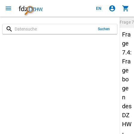
menu
account_circle
shopping_cart
EN
Frage
7
search
Suchen
Fra
ge
7.4:
Fra
ge
bo
ge
n
des
DZ
HW
-