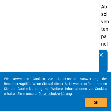
Ab
sol
ven
ten
pa
nel
s
clear
Kennen Sie Publikationen, die auf Basis unserer
19
Datenpakete entstanden sind? Dann teilen Sie uns diese
93
bitte mit...
-
Wir verwenden Cookies zur statistischen Auswertung der
zw
auto_stories
Besucherzugriffe. Wenn Sie auf dieser Seite weitersurfen stimmen
eit
Sie der Cookie-Nutzung zu. Weitere Informationen zu Cookies
erhalten Sie in unserer
Datenschutzerkärung
.
e
add_shopping_cart
We
OK
lle