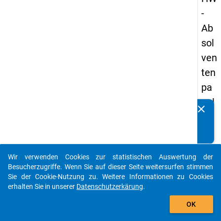
-
Ab
sol
ven
ten
pa
nel
clear
Kennen Sie Publikationen, die auf Basis unserer
s
Datenpakete entstanden sind? Dann teilen Sie uns diese
19
bitte mit...
93
Wir verwenden Cookies zur statistischen Auswertung der
-
auto_stories
Besucherzugriffe. Wenn Sie auf dieser Seite weitersurfen stimmen
zw
Sie der Cookie-Nutzung zu. Weitere Informationen zu Cookies
erhalten Sie in unserer
Datenschutzerkärung
.
eit
add_shopping_cart
e
OK
We