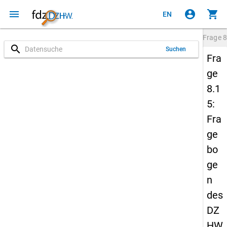
menu
account_circle
shopping_cart
EN
Frage
8
search
Suchen
Fra
ge
8.1
5:
Fra
ge
bo
ge
n
des
DZ
HW