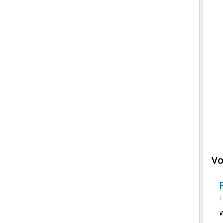
Vo
F
W