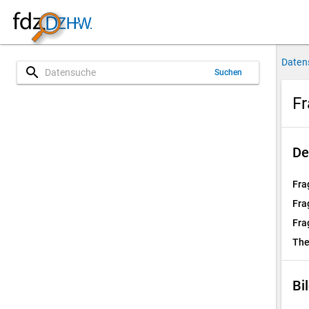
Daten
search
Suchen
Fr
De
Fra
Fra
Fra
Th
Bi