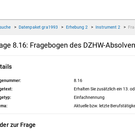
suche
>
Datenpaket
gra1993
>
Erhebung
2
>
Instrument
2
>
Fr
age 8.16:
Fragebogen des DZHW-Absolvent
tails
genummer:
8.16
getext:
Erhalten Sie zusätzlich ein 13. 
getyp:
Einfachnennung
ema:
Aktuelle bzw. letzte Berufstätigk
lder zur Frage