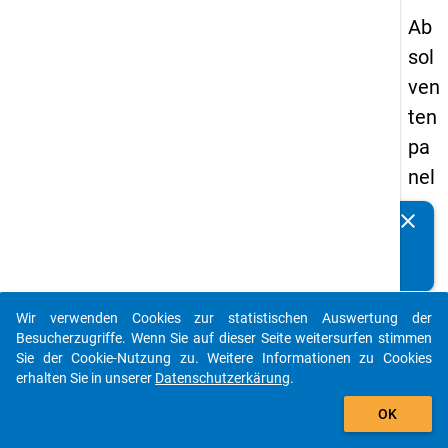
Ab
sol
ven
ten
pa
nel
s
clear
Kennen Sie Publikationen, die auf Basis unserer
19
Datenpakete entstanden sind? Dann teilen Sie uns diese
93
bitte mit...
-
Wir verwenden Cookies zur statistischen Auswertung der
zw
auto_stories
Besucherzugriffe. Wenn Sie auf dieser Seite weitersurfen stimmen
eit
Sie der Cookie-Nutzung zu. Weitere Informationen zu Cookies
erhalten Sie in unserer
Datenschutzerkärung
.
e
add_shopping_cart
We
OK
lle