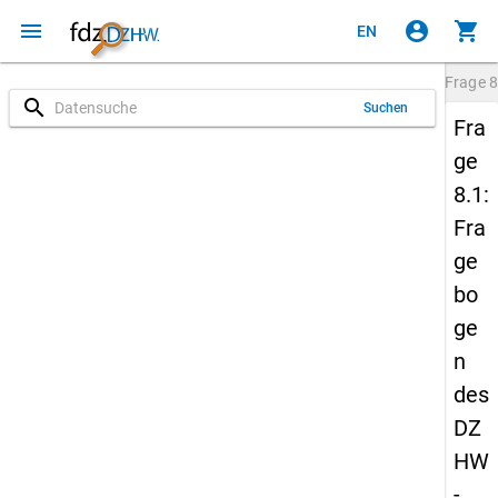
menu
account_circle
shopping_cart
EN
Frage
8
search
Suchen
Fra
ge
8.1:
Fra
ge
bo
ge
n
des
DZ
HW
-